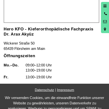
0
3
Hero KFO - Kieferorthopädische Fachpraxis
Dr. Arax Akyüz
Wickerer Straße 50
65439 Flörsheim am Main
Öffnungszeiten
Mo.–Do.
09:00–12:00 Uhr
13:00–19:00 Uhr
Fr.
13:00–19:00 Uhr
Datenschutz
|
Impressum
Wir verwenden Cookies, um die einwandfreie Funktion unserer
Impressum
Website zu gewährleisten, unseren Datenverkehr zu
Datenschutz
analysieren, Werbung zu personalisieren und um SPAM zu