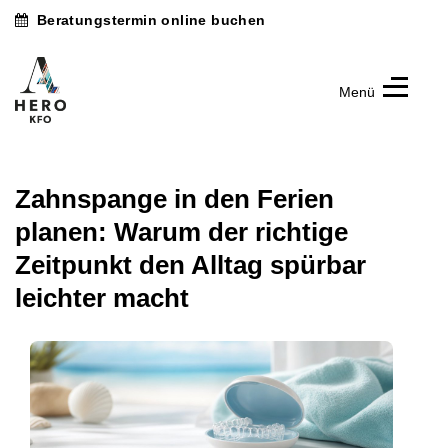
Beratungstermin online buchen
Menü
Hero
KFO
Kieferorthopädische
Fachpraxis
Dr.
Zahnspange in den Ferien
Arax
Akyüz
planen: Warum der richtige
Zeitpunkt den Alltag spürbar
leichter macht